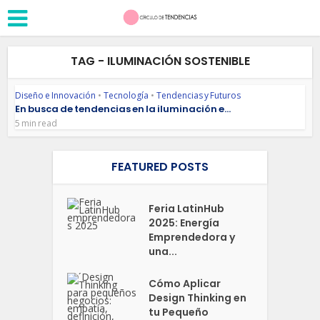
TAG - ILUMINACIÓN SOSTENIBLE
Diseño e Innovación
•
Tecnología
•
Tendencias y Futuros
En busca de tendencias en la iluminación e...
5 min read
FEATURED POSTS
Feria LatinHub
2025: Energía
Emprendedora y
una...
Cómo Aplicar
Design Thinking en
tu Pequeño