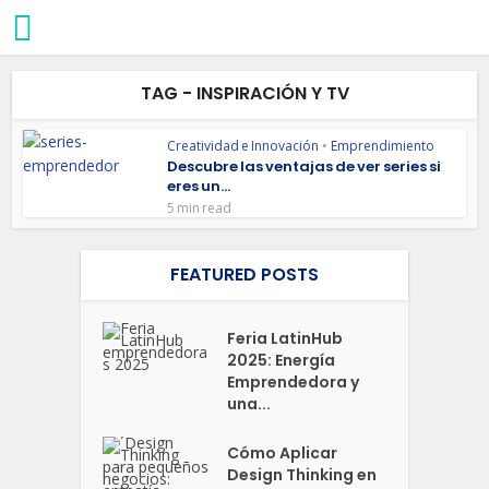
TAG - INSPIRACIÓN Y TV
Creatividad e Innovación
•
Emprendimiento
Descubre las ventajas de ver series si
eres un...
5 min read
FEATURED POSTS
Feria LatinHub
2025: Energía
Emprendedora y
una...
Cómo Aplicar
Design Thinking en