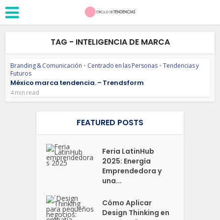
TAG - INTELIGENCIA DE MARCA
Branding & Comunicación
•
Centrado en las Personas
•
Tendencias y
Futuros
México marca tendencia. – Trendsform
4 min read
FEATURED POSTS
Feria LatinHub
2025: Energía
Emprendedora y
una...
Cómo Aplicar
Design Thinking en