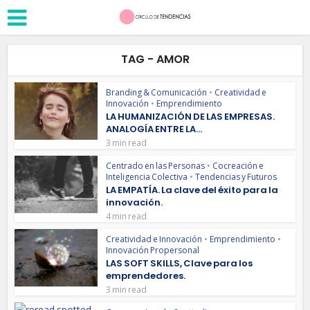
TAG - AMOR
Branding & Comunicación
•
Creatividad e
Innovación
•
Emprendimiento
LA HUMANIZACIÓN DE LAS EMPRESAS.
ANALOGÍA ENTRE LA...
3 min read
Centrado en las Personas
•
Cocreación e
Inteligencia Colectiva
•
Tendencias y Futuros
LA EMPATÍA. La clave del éxito para la
innovación.
4 min read
Creatividad e Innovación
•
Emprendimiento
•
Innovación Propersonal
LAS SOFT SKILLS, Clave para los
emprendedores.
3 min read