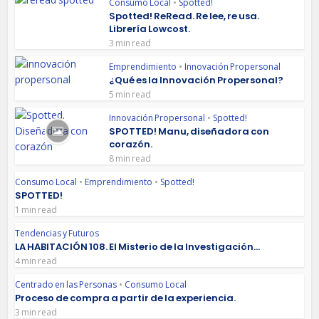
Consumo Local
•
Spotted!
Spotted! ReRead. Re lee, re usa.
Librería Lowcost.
3 min read
Emprendimiento
•
Innovación Propersonal
¿Qué es la Innovación Propersonal?
5 min read
Innovación Propersonal
•
Spotted!
SPOTTED! Manu, diseñadora con
corazón.
8 min read
Consumo Local
•
Emprendimiento
•
Spotted!
SPOTTED!
1 min read
Tendencias y Futuros
LA HABITACIÓN 108. El Misterio de la Investigación...
4 min read
Centrado en las Personas
•
Consumo Local
Proceso de compra a partir de la experiencia.
3 min read