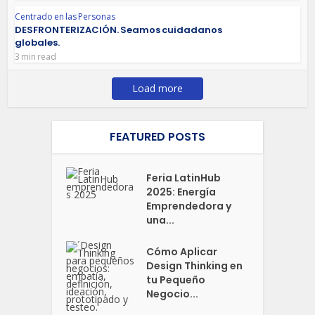
Centrado en las Personas
DESFRONTERIZACIÓN. Seamos cuidadanos
globales.
3 min read
Load more
FEATURED POSTS
Feria LatinHub
2025: Energía
Emprendedora y
una...
Cómo Aplicar
Design Thinking en
tu Pequeño
Negocio...