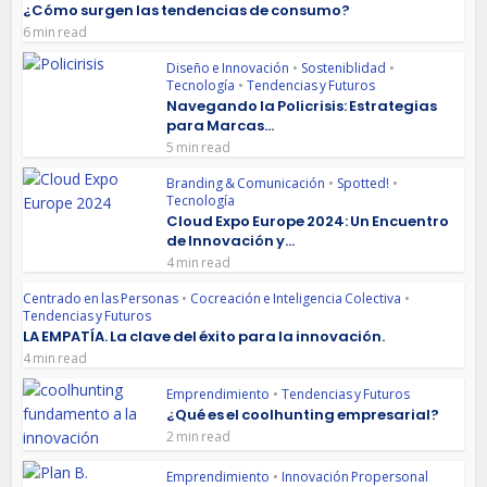
¿Cómo surgen las tendencias de consumo?
6 min read
Diseño e Innovación
•
Sosteniblidad
•
Tecnología
•
Tendencias y Futuros
Navegando la Policrisis: Estrategias
para Marcas...
5 min read
Branding & Comunicación
•
Spotted!
•
Tecnología
Cloud Expo Europe 2024: Un Encuentro
de Innovación y...
4 min read
Centrado en las Personas
•
Cocreación e Inteligencia Colectiva
•
Tendencias y Futuros
LA EMPATÍA. La clave del éxito para la innovación.
4 min read
Emprendimiento
•
Tendencias y Futuros
¿Qué es el coolhunting empresarial?
2 min read
Emprendimiento
•
Innovación Propersonal