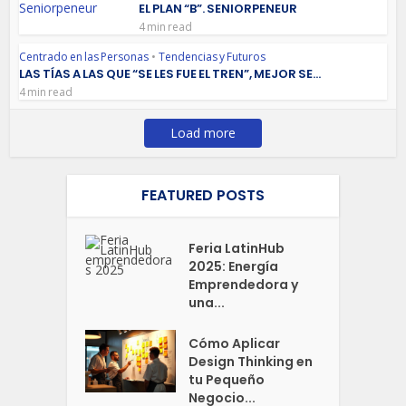
EL PLAN “B”. SENIORPENEUR
4 min read
Centrado en las Personas
•
Tendencias y Futuros
LAS TÍAS A LAS QUE “SE LES FUE EL TREN”, MEJOR SE...
4 min read
Load more
FEATURED POSTS
Feria LatinHub
2025: Energía
Emprendedora y
una...
Cómo Aplicar
Design Thinking en
tu Pequeño
Negocio...