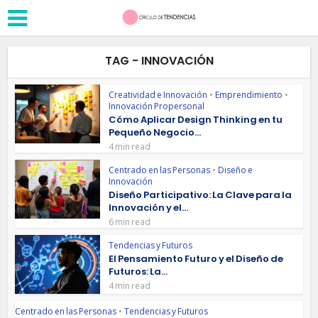
TAG - INNOVACIÓN
Creatividad e Innovación
•
Emprendimiento
•
Innovación Propersonal
Cómo Aplicar Design Thinking en tu
Pequeño Negocio...
4 min read
Centrado en las Personas
•
Diseño e
Innovación
Diseño Participativo: La Clave para la
Innovación y el...
6 min read
Tendencias y Futuros
El Pensamiento Futuro y el Diseño de
Futuros: La...
4 min read
Centrado en las Personas
•
Tendencias y Futuros