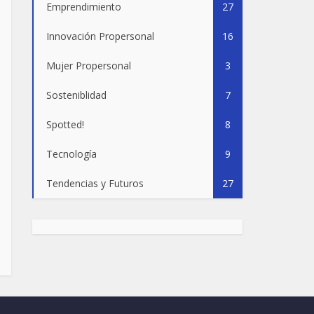
Emprendimiento
27
Innovación Propersonal
16
Mujer Propersonal
3
Sosteniblidad
7
Spotted!
8
Tecnología
9
Tendencias y Futuros
27