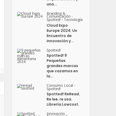
una...
Branding &
Comunicación
•
Spotted!
Tecnología
•
Cloud Expo
Europe 2024: Un
Encuentro de
Innovación y...
Spotted!
Spotted! 9
Pequeñas
grandes marcas
que cazamos en
la...
Consumo Local
•
Spotted!
Spotted! ReRead.
Re lee, re usa.
Librería Lowcost.
Innovación