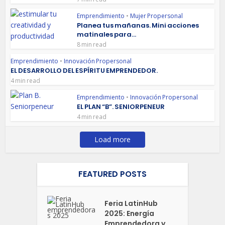
Emprendimiento
•
Mujer Propersonal
Planea tus mañanas. Mini acciones
matinales para...
8 min read
Emprendimiento
•
Innovación Propersonal
EL DESARROLLO DEL ESPÍRITU EMPRENDEDOR.
4 min read
Emprendimiento
•
Innovación Propersonal
EL PLAN “B”. SENIORPENEUR
4 min read
Load more
FEATURED POSTS
Feria LatinHub
2025: Energía
Emprendedora y