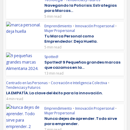
Navegando la Policrisis: Estrategias
para Marcas...
5 min read
Emprendimiento
•
Innovación Propersonal
•
Mujer Propersonal
Tu Marca Personal como
Emprendedor: Deja Huella.
5 min read
Spotted!
Spotted! 9 Pequeñas grandes marcas
que cazamos en la...
13 min read
Centrado en las Personas
•
Cocreación e Inteligencia Colectiva
•
Tendencias y Futuros
LA EMPATÍA. La clave del éxito para la innovación.
4 min read
Emprendimiento
•
Innovación Propersonal
•
Mujer Propersonal
Nunca dejes de aprender. Todo sirve
para emprender.
7 min read