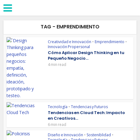
TAG - EMPRENDIMIENTO
Creatividad e Innovación
•
Emprendimiento
•
Innovación Propersonal
Cómo Aplicar Design Thinking en tu
Pequeño Negocio...
4 min read
Tecnología
•
Tendencias y Futuros
Tendencias en Cloud Tech: Impacto
en Creativos...
6 min read
Diseño e Innovación
•
Sosteniblidad
•
Tecnología
•
Tendencias y Futuros