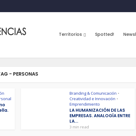
Territorios
Spotted!
Newsl
TAG - PERSONAS
ión
Branding & Comunicación
•
rsonal
Creatividad e Innovación
•
Emprendimiento
omo
lla.
LA HUMANIZACIÓN DE LAS
EMPRESAS. ANALOGÍA ENTRE
LA...
3 min read