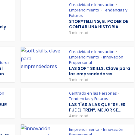
Creatividad e Innovación
•
Emprendimiento
Tendencias y
•
Futuros
STORYTELLING, EL PODER DE
d y
CONTAR UNA HISTORIA.
3 min read
Creatividad e Innovación
•
•
Emprendimiento
Innovación
•
turos
Propersonal
el
LAS SOFT SKILLS, Clave para
ón.
los emprendedores.
3 min read
ión
Centrado en las Personas
•
Tendencias y Futuros
NEUR
LAS TÍAS A LAS QUE “SE LES
FUE EL TREN”, MEJOR SE...
4 min read
Emprendimiento
Innovación
•
Propersonal