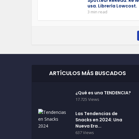
Spotted! ReRead. Re le
usa. Librería Lowcost.
3 min read
ARTÍCULOS MÁS BUSCADOS
¿Qué es una TENDENCIA?
17.725 Views
Las Tendencias de
Snacks en 2024: Una
Nueva Era...
637 Views