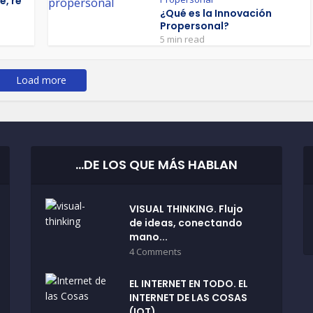
e, re
¿Qué es la Innovación
Propersonal?
5 min read
Load more
…DE LOS QUE MÁS HABLAN
VISUAL THINKING. Flujo
de ideas, conectando
mano...
4 Comments
EL INTERNET EN TODO. EL
INTERNET DE LAS COSAS
(IOT)