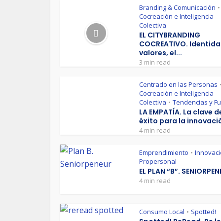
Branding & Comunicación
•
Cocreación e Inteligencia
Colectiva
EL CITYBRANDING
COCREATIVO. Identida
valores, el...
3 min read
Centrado en las Personas
Cocreación e Inteligencia
Colectiva
Tendencias y Fu
•
LA EMPATÍA. La clave d
éxito para la innovaci
4 min read
Emprendimiento
Innovac
•
Propersonal
EL PLAN “B”. SENIORPE
4 min read
Consumo Local
Spotted!
•