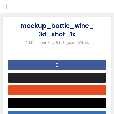
mockup_bottle_wine_
3d_shot_1x
by
Add Comment
Erlin Salgado
0 Views