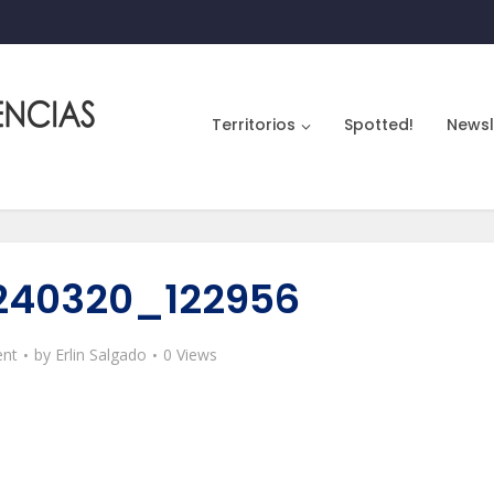
Territorios
Spotted!
Newsl
240320_122956
nt
by
Erlin Salgado
0 Views