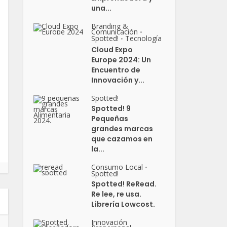
una...
Branding &
Comunicación
•
Spotted!
Tecnología
•
Cloud Expo
Europe 2024: Un
Encuentro de
Innovación y...
Spotted!
Spotted! 9
Pequeñas
grandes marcas
que cazamos en
la...
Consumo Local
•
Spotted!
Spotted! ReRead.
Re lee, re usa.
Librería Lowcost.
Innovación