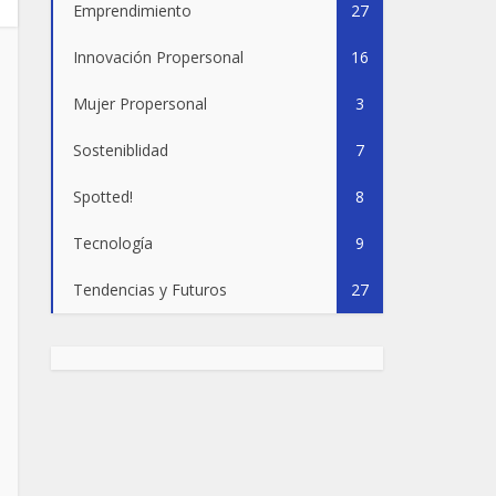
Emprendimiento
27
Innovación Propersonal
16
Mujer Propersonal
3
Sosteniblidad
7
Spotted!
8
Tecnología
9
Tendencias y Futuros
27