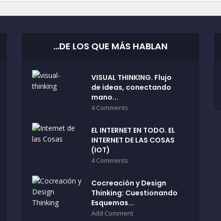
…DE LOS QUE MÁS HABLAN
VISUAL THINKING. Flujo
de ideas, conectando
mano...
4 Comments
EL INTERNET EN TODO. EL
INTERNET DE LAS COSAS
(IOT)
4 Comments
Cocreación y Design
Thinking: Cuestionando
Esquemas...
Add Comment