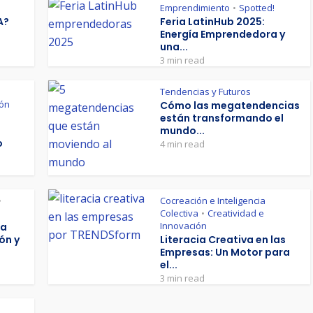
Emprendimiento
Spotted!
•
A?
Feria LatinHub 2025:
Energía Emprendedora y
una...
3 min read
Tendencias y Futuros
ión
Cómo las megatendencias
están transformando el
mundo...
o
4 min read
Cocreación e Inteligencia
•
Colectiva
Creatividad e
•
Innovación
La
ón y
Literacia Creativa en las
Empresas: Un Motor para
el...
3 min read