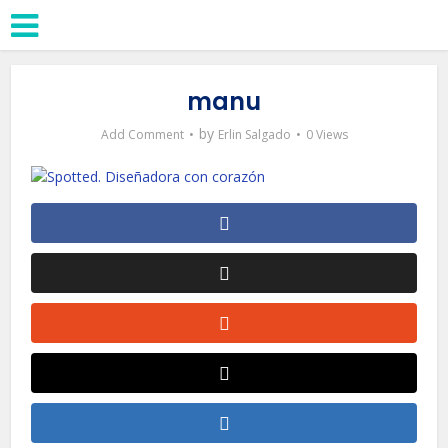
manu
by
Add Comment
Erlin Salgado
0 Views