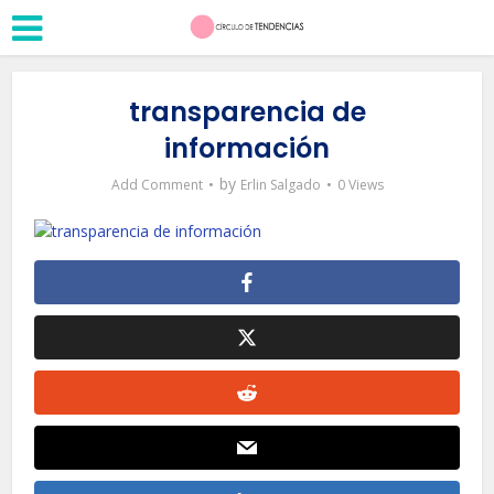
transparencia de
información
by
Add Comment
Erlin Salgado
0 Views