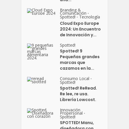
Branding &
Comunicación
•
Spotted!
Tecnología
•
Cloud Expo Europe
2024: Un Encuentro
de Innovación y...
Spotted!
Spotted! 9
Pequeñas grandes
marcas que
cazamos en la...
Consumo Local
•
Spotted!
Spotted! ReRead.
Re lee, re usa.
Librería Lowcost.
Innovación
Propersonal
•
Spotted!
SPOTTED! Manu,
diseñadora con